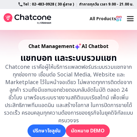
Tel : 02-483-0928 ( 30 คู่สาย )
ทำการทุกวัน เวลา 9.00 - 21.00 น.
All Products
Home
All Feature
Chat Management
AI Chatbot
แชทบอท และระบบรวมแชท
LINE OA Customization
Advance AI Chatbot
Chatcone เราคือผู้ให้บริการแพลตฟอร์มระบบรวมแชทจาก
About
Features
ทุกช่องทาง เชื่อมต่อ Social Media, Website และ
Marketplace ไว้ในหน้าจอเดียว ไม่พลาดทุกการติดต่อจาก
Blog
SlipCheck
ลูกค้า รวมถึงมีแชทบอทช่วยตอบกลับอัตโนมัติ ตลอด 24
ชั่วโมง มาพร้อมระบบรายงานสถิติแบบเรียลไทม์ เพื่อเพิ่ม
Support
Campaign Tracking
ประสิทธิภาพทีมแอดมิน และสร้างโอกาส ในการปิดการขายได้
รวดเร็ว ครอบคลุมทุกความต้องการของธุรกิจในยุคดิจิทัลแบบ
TikTok Shop & TikTok Business
Contact
FAQ
ครบวงจร
ปรึกษาโซลูชัน
นัดหมาย DEMO
Lazada Chat