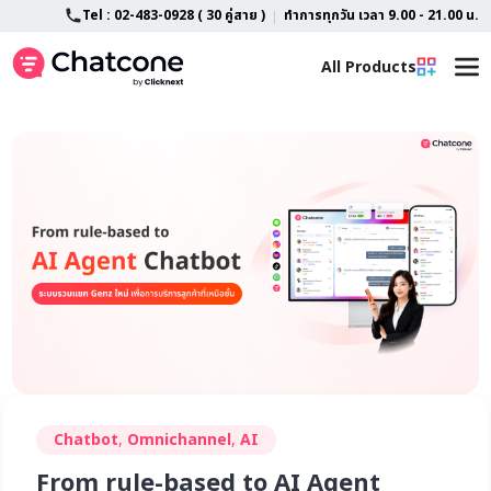
Tel : 02-483-0928 ( 30 คู่สาย )
ทำการทุกวัน เวลา 9.00 - 21.00 น.
All Products
Home
All Feature
LINE OA Customization
Advance AI Chatbot
About
Features
Blog
SlipCheck
Support
Campaign Tracking
TikTok Shop & TikTok Business
Contact
FAQ
Chatbot
,
Omnichannel
,
AI
Lazada Chat
From rule-based to AI Agent