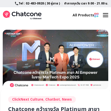
Tel : 02-483-0928 ( 30 คู่สาย )
ทำการทุกวัน เวลา 9.00 - 21.00 น.
All Products
Home
All Feature
LINE OA Customization
Advance AI Chatbot
About
Features
Blog
SlipCheck
Support
Campaign Tracking
TikTok Shop & TikTok Business
Contact
FAQ
ClickNext Culture
,
Chatbot
,
News
Lazada Chat
Chatcone คว้ารางวัล Platinum สาขา