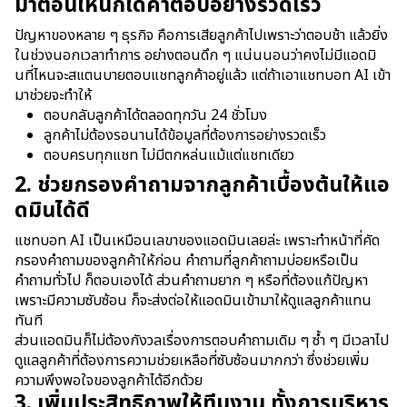
มาตอนไหนก็ได้คำตอบอย่างรวดเร็ว
ปัญหาของหลาย ๆ ธุรกิจ คือการเสียลูกค้าไปเพราะว่าตอบช้า แล้วยิ่ง
ในช่วงนอกเวลาทำการ อย่างตอนดึก ๆ แน่นนอนว่าคงไม่มีแอดมิ
นที่ไหนจะสแตนบายตอบแชทลูกค้าอยู่แล้ว แต่ถ้าเอาแชทบอท AI เข้า
มาช่วยจะทำให้
ตอบกลับลูกค้าได้ตลอดทุกวัน 24 ชั่วโมง
ลูกค้าไม่ต้องรอนานได้ข้อมูลที่ต้องการอย่างรวดเร็ว
ตอบครบทุกแชท ไม่มีตกหล่นแม้แต่แชทเดียว
2. ช่วยกรองคำถามจากลูกค้าเบื้องต้นให้แอ
ดมินได้ดี
แชทบอท AI เป็นเหมือนเลขาของแอดมินเลยล่ะ เพราะทำหน้าที่คัด
กรองคำถามของลูกค้าให้ก่อน คำถามที่ลูกค้าถามบ่อยหรือเป็น
คำถามทั่วไป ก็ตอบเองได้ ส่วนคำถามยาก ๆ หรือที่ต้องแก้ปัญหา
เพราะมีความซับซ้อน ก็จะส่งต่อให้แอดมินเข้ามาให้ดูแลลูกค้าแทน
ทันที
ส่วนแอดมินก็ไม่ต้องกังวลเรื่องการตอบคำถามเดิม ๆ ซ้ำ ๆ มีเวลาไป
ดูแลลูกค้าที่ต้องการความช่วยเหลือที่ซับซ้อนมากกว่า ซึ่งช่วยเพิ่ม
ความพึงพอใจของลูกค้าได้อีกด้วย
3. เพิ่มประสิทธิภาพให้ทีมงาน ทั้งการบริหาร