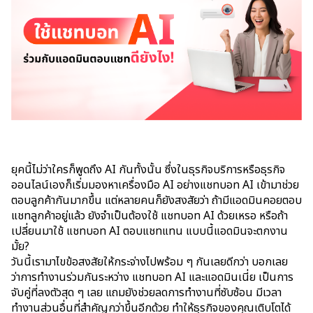
WeChat OA
AI Solution
ยุคนี้ไม่ว่าใครก็พูดถึง AI กันทั้งนั้น ซึ่งในธุรกิจบริการหรือธุรกิจ
ออนไลน์เองก็เริ่มมองหาเครื่องมือ AI อย่างแชทบอท AI เข้ามาช่วย
ตอบลูกค้ากันมากขึ้น แต่หลายคนก็ยังสงสัยว่า ถ้ามีแอดมินคอยตอบ
แชทลูกค้าอยู่แล้ว ยังจำเป็นต้องใช้ แชทบอท AI ด้วยเหรอ หรือถ้า
เปลี่ยนมาใช้ แชทบอท AI ตอบแชทแทน แบบนี้แอดมินจะตกงาน
มั้ย?
วันนี้เรามาไขข้อสงสัยให้กระจ่างไปพร้อม ๆ กันเลยดีกว่า บอกเลย
ว่าการทำงานร่วมกันระหว่าง แชทบอท AI และแอดมินเนี่ย เป็นการ
จับคู่ที่ลงตัวสุด ๆ เลย แถมยังช่วยลดการทำงานที่ซับซ้อน มีเวลา
ทำงานส่วนอื่นที่สำคัญกว่าขึ้นอีกด้วย ทำให้ธุรกิจของคุณเติบโตได้