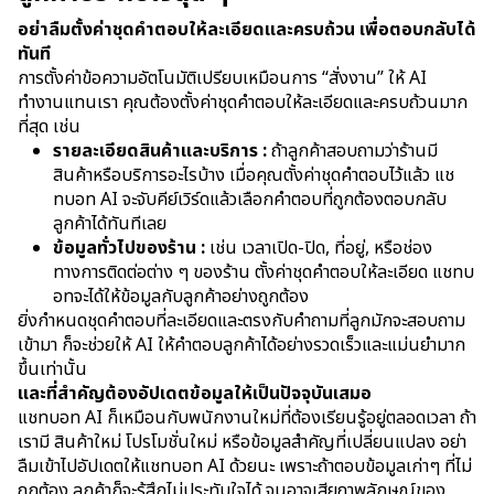
อย่าลืมตั้งค่าชุดคำตอบให้ละเอียดและครบถ้วน เพื่อตอบกลับได้
ทันที
การตั้งค่าข้อความอัตโนมัติเปรียบเหมือนการ “สั่งงาน” ให้ AI
ทำงานแทนเรา คุณต้องตั้งค่าชุดคำตอบให้ละเอียดและครบถ้วนมาก
ที่สุด เช่น
รายละเอียดสินค้าและบริการ :
ถ้าลูกค้าสอบถามว่าร้านมี
สินค้าหรือบริการอะไรบ้าง เมื่อคุณตั้งค่าชุดคำตอบไว้แล้ว แช
ทบอท AI จะจับคีย์เวิร์ดแล้วเลือกคำตอบที่ถูกต้องตอบกลับ
ลูกค้าได้ทันทีเลย
ข้อมูลทั่วไปของร้าน :
เช่น เวลาเปิด-ปิด, ที่อยู่, หรือช่อง
ทางการติดต่อต่าง ๆ ของร้าน ตั้งค่าชุดคำตอบให้ละเอียด แชทบ
อทจะได้ให้ข้อมูลกับลูกค้าอย่างถูกต้อง
ยิ่งกำหนดชุดคำตอบที่ละเอียดและตรงกับคำถามที่ลูกมักจะสอบถาม
เข้ามา ก็จะช่วยให้ AI ให้คำตอบลูกค้าได้อย่างรวดเร็วและแม่นยำมาก
ขึ้นเท่านั้น
และที่สำคัญต้องอัปเดตข้อมูลให้เป็นปัจจุบันเสมอ
แชทบอท AI ก็เหมือนกับพนักงานใหม่ที่ต้องเรียนรู้อยู่ตลอดเวลา ถ้า
เรามี สินค้าใหม่ โปรโมชั่นใหม่ หรือข้อมูลสำคัญที่เปลี่ยนแปลง อย่า
ลืมเข้าไปอัปเดตให้แชทบอท AI ด้วยนะ เพราะถ้าตอบข้อมูลเก่าๆ ที่ไม่
ถูกต้อง ลูกค้าก็จะรู้สึกไม่ประทับใจได้ จนอาจเสียภาพลักษณ์ของ