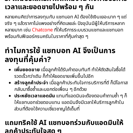
เวลาและยอดขายไปพร้อม ๆ กัน
หลายคนคิดว่าการลงทุนกับ แชทบอท AI ต้องใช้เงินเยอะมาก ๆ แต่
จริง ๆ แล้วราคาไม่แพงอย่างที่คิดเลยล่ะ ปัจจุบันมีผู้ให้บริการหลาก
หลายมาก เช่น
Chatcone
ที่ให้บริการระบบรวมแชทและแชทบอท
พร้อมกับฟีเจอร์ครบครันในราคาที่คุ้มค่าสุด ๆ
ทำไมการใช้ แชทบอท AI จึงเป็นการ
ลงทุนที่คุ้มค่า?
เพิ่มยอดขาย
เมื่อลูกค้าได้รับคำตอบทันที ทำให้ตัดสินใจซื้อได้
รวดเร็วกว่าเดิม ก็ทำให้ยอดขายเพิ่มขึ้นไปอีก
สร้างลูกค้าประจำ
เมื่อลูกค้าประทับใจการบริการที่ดี ก็มีโอกาส
กลับมาซื้อซ้ำและบอกต่อเพื่อน ๆ อีกด้วย
ประหยัดเวลาแอดมิน
แทนที่แอดมินจะต้องตอบคำถามซ้ำ ๆ ก็
ให้แชทบอทช่วยตอบแทน แอดมินจึงมีเวลาให้บริการลูกค้าใน
ส่วนที่ต้องใช้ความเชี่ยวชาญได้เต็มที่
แถมทริคใช้ AI แชทบอทร่วมกับแอดมินให้
ลูกค้าประทับใจสุด ๆ