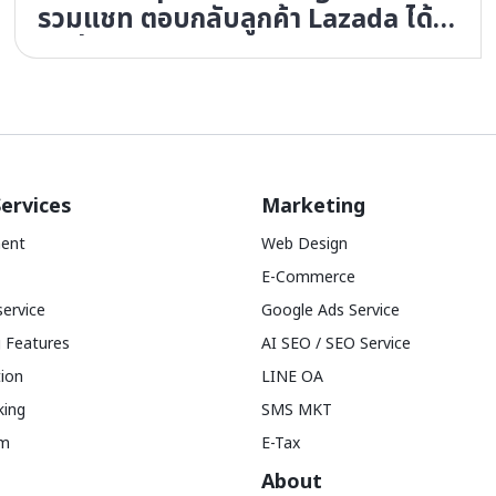
รวมแชท ตอบกลับลูกค้า Lazada ได้ไว
2 เท่า
ervices
Marketing
ent
Web Design
E-Commerce
service
Google Ads Service
 Features
AI SEO / SEO Service
tion
LINE OA
king
SMS MKT
am
E-Tax
About