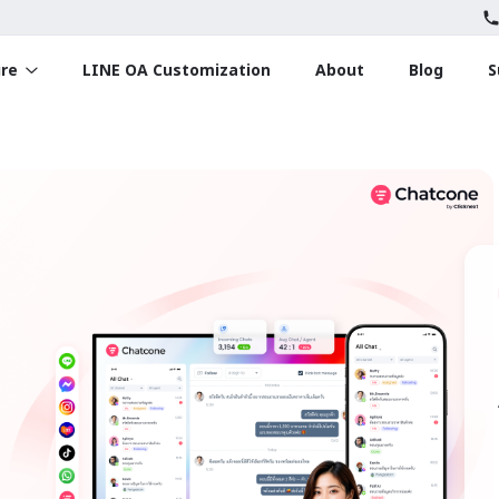
ure
LINE OA Customization
About
Blog
S