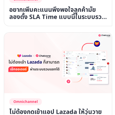
อยากเพิ่มคะแนนพึงพอใจลูกค้ามั้ย
ลองตั้ง SLA Time แบบนี้ในระบบรวม
แชท
Omnichannel
ไม่ต้องกดเข้าแอป Lazada ให้วุ่นวาย