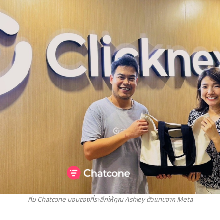
ทีม Chatcone มอบของที่ระลึกให้คุณ Ashley ตัวแทนจาก Meta