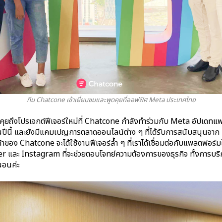
ทีม Chatcone เข้าเยี่ยมชมและพูดคุยที่ออฟฟิศ Meta ประเทศไทย
ดคุยถึงโปรเจกต์ฟีเจอร์ใหม่ที่ Chatcone กำลังทำร่วมกับ Meta อัปเดท
แพ
ในปีนี้ และยังมีแคมเปญการตลาดออนไลน์ต่าง ๆ ที่ได้รับการสนับสนุนจา
้าของ Chatcone จะได้ใช้งานฟีเจอร์ล้ำ ๆ ที่เราได้เชื่อมต่อกับแพลตฟอร
และ Instagram ที่จะช่วยตอบโจทย์ความต้องการของธุรกิจ ทั้งการบร
นอนค่ะ