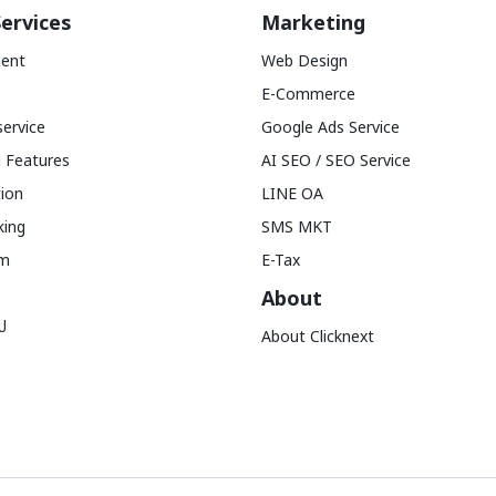
ervices
Marketing
ent
Web Design
E-Commerce
service
Google Ads Service
 Features
AI SEO / SEO Service
tion
LINE OA
king
SMS MKT
am
E-Tax
About
ป
About Clicknext