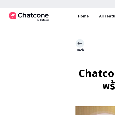
Home
All Feat
Back
Chatcon
พร