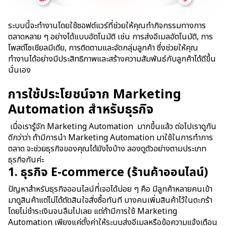
ระบบนี้จะทำงานโดยใช้ซอฟต์แวร์ที่ช่วยให้คุณทำกิจกรรมทางการ
ตลาดหลาย ๆ อย่างได้แบบอัตโนมัติ เช่น การส่งอีเมลอัตโนมัติ, การ
โพสต์โซเชียลมีเดีย, การติดตามและจัดกลุ่มลูกค้า ซึ่งช่วยให้คุณ
ทำงานได้อย่างมีประสิทธิภาพและสร้างความสัมพันธ์กับลูกค้าได้ดีขึ้น
นั่นเอง
การใช้ประโยชน์จาก Marketing
Automation สำหรับธุรกิจ
เมื่อเรารู้จัก
Marketing Automation
มากขึ้นแล้ว ต่อไปเราดูกัน
ดีกว่าว่า ถ้ามีการ
นำ
Marketing
Automation
มาใช้
ใน
การทำ
การ
ตลาด
จะช่วยธุรกิจของคุณได้
ยังไง
บ้าง ลองดูตัวอย่างตามประเภท
ธุรกิจกันค
่ะ
1. ธุรกิจ E-commerce (ร้านค้าออนไลน์)
ปัญหา
สำหรับธุรกิจออนไลน์ที่เจอได้บ่อย ๆ คือ
มี
ลูกค้า
หลายคน
เข้า
มาดูสินค้าแต่
ไม่ได้ตัดสินใจสั่งซื้อทันที บางคนเพิ่มสินค้า
ไว้ในตะกร้า
โดยไม่ชำระเงิน
จนลืมไปเลย
แต่
ถ้ามีการใช้
Marketing
Automation
เพียงแค่
ตั้งค่าให้ระบบส่งอีเมลหรือข้อความแจ้งเตือน