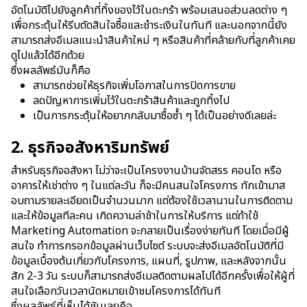
อัตโนมัติไปยังลูกค้าที่ทิ้งของไว้ในตะกร้า พร้อมเสนอส่วนลด
ต่าง ๆ
เพื่อกระตุ้นให้
รีบตัดสินใจซื้อและ
ชำระเงินในทันที
และ
นอกจากนี้ยัง
สามารถส่งอีเมลแนะนำสินค้าใหม่
ๆ หรือสินค้าที่คล้ายกับที่ลูกค้าเคย
ดูไปแล้วได้
อีก
ด้วย
ซึ่ง
ผลลัพธ์
มันก็คือ
สามารถช่วยให้ธุรกิจเพิ่มโอกาสในการปิดการขาย
ลดปัญหาการเพิ่มไว้ในตะกร้าสินค้าและถูกทิ้งไป
เป็นการกระตุ้นให้อยากกลับมาซื้อซ้ำ ๆ ได้เป็นอย่างดีเลยล่ะ
2. ธุรกิจอสังหาริมทรัพย์
สำหรับธุรกิจอสังหา ไม่ว่าจะเป็นโครงงานบ้านจัดสรร คอนโด หรือ
อาคารให้เช่าต่าง ๆ ในแต่ละวัน ก็จะมีคนสนใจโครงการ ทักเข้ามาส
อบถามรายละเอียดเป็นจำนวนมาก แต่ต้องใช้เวลานานในการติดตาม
และให้ข้อมูลทีละคน เกิดความล่าช้าในการให้บริการ
แต่ถ้าใช้
Marketing Automation
จะกลายเป็นเรื่องง่ายทันที โดยเมื่อมีผู้
สนใจ ทำการกรอกข้อมูลผ่านเว็บไซต์ ระบบจะส่งอีเมลอัตโนมัติที่มี
ข้อมูลเบื้องต้นเกี่ยวกับโครงการ, แผนที่, รูปภาพ, และหลังจากนั้น
สัก
2-3 วัน ระบบก็สามารถส่งอีเมลติดตามผลไปได้อีกครั้ง
เพื่อให้ผู้ที่
สนใจเลือกวันเวลานัดหมายเข้าชมโครงการได้ทันที
ซึ่งผลลัพธ์ที่เห็นได้ชันเลยคือ