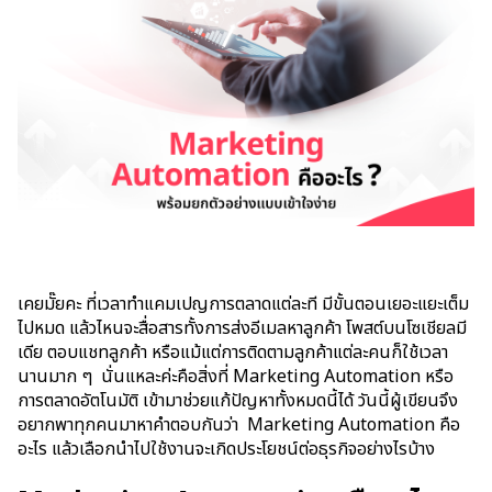
WeChat OA
AI Solution
เคยม
ั๊ยคะ
ที่เวลาทำแคมเปญการตลาดแต่ละที มีขั้นตอนเยอะแยะเต็ม
ไปหมด แล้วไหนจะ
สื่อสาร
ทั้งการส่งอีเมลหาลูกค้า โพสต์บนโซ
เชี
ยลมี
เดีย ตอบแชทลูกค้
า หรือแม้แต่การติดตามลูกค้าแต่ละคนก็ใช้เวลา
นานมาก
ๆ
นั่นแหละค่ะคือสิ่งที่
Marketing
Automation
หรือ
การตลาดอัตโนมัติ เข้ามาช่วยแก้ปัญหา
ทั้งหมดนี้ได้ วันนี้
ผู้เขียนจึง
อยากพาทุกคนมาหาคำตอบกันว่า
Marketing Automation
คือ
อะไร
แล้วเลือกนำไปใช้งานจะเกิดประโยชน์
ต่อ
ธุรกิจ
อย่างไร
บ้าง