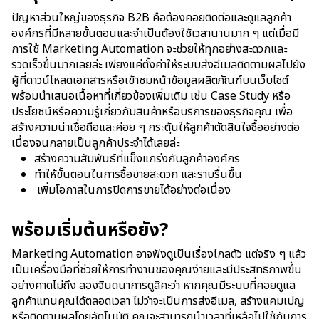
ปัญหาส่วนใหญ่ของธุรกิจ B2B คือต้องคอยติดต่อและดูแลลูกค้า
องค์กรที่มีหลายขั้นตอนและจำเป็นต้องใช้เวลานานมาก ๆ
แต่เมื่อมี
การใช้
Marketing Automation
จะช่วยให้ทุกอย่างสะดวกและ
รวดเร็วขึ้นมากเลยล่ะ เพียงแค่ตั้งค่าให้ระบบส่งอีเมลติดตามผลไปยัง
ผู้ที่ดาวน์โหลดเอกสารหรือเข้าชมหน้าข้อมูลผลิตภัณฑ์บนเว็บไซต์
พร้อมนำเสนอเนื้อหาที่เกี่ยวข้องเพิ่มเติม เช่น
Case
Study
หรือ
ประโยชน์หรือความรู้เกี่ยวกับสินค้าหรือบริการของธุรกิจคุณ เพื่อ
สร้างความน่าเชื่อถือและค่อย ๆ กระตุ้นให้ลูกค้าตัดสินใจซื้ออย่างต่อ
เนื่องจนกลายเป็นลูกค้าประจำได้เลยล่ะ
สร้างความสัมพันธ์ที่แข็งแกร่งกับลูกค้าองค์กร
ทำให้ขั้นตอนในการซื้อขายสะดวก และราบรื่นขึ้น
เพิ่มโอกาสในการปิดการขายได้อย่างต่อเนื่อง
พร้อมเริ่มต้นหรือยัง?
Marketing Automation
อาจฟังดูเป็นเรื่องไกลตัว แต่จริง ๆ แล้ว
เป็นเครื่องมือที่ช่วยให้การทำงานของคุณง่ายและมีประสิทธิภาพขึ้น
อย่างคาดไม่ถึง ลองจินตนาการดูสิคะว่า หากคุณมีระบบที่คอยดูแล
ลูกค้าแทนคุณได้ตลอดเวลา ไม่ว่าจะเป็นการส่งอีเมล, สร้างแคมเปญ
หรือติดตามผลโดยอัตโนมัติ คุณจะสามารถนำเวลาที่เหลือไปใช้กับการ